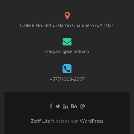
Calle 8 No. 8-155 Barrio Chapinero A.A 1031
iserpam @iser.edu.co
+57(7) 568-2597
Go
Go
Go
Go
Go
to
to
to
to
to
Facebook
Twitter
Linkedin
Behance
Dribble
Zerif Lite
funciona con
WordPress