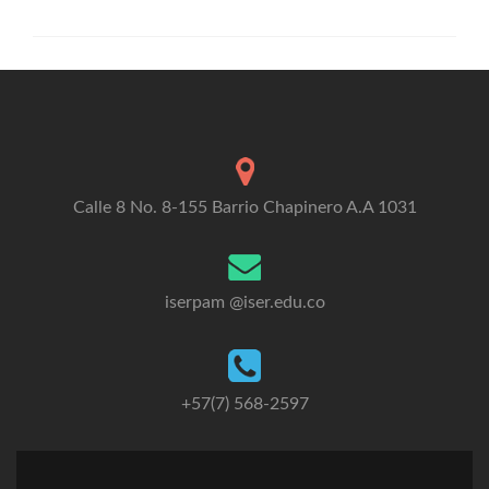
Calle 8 No. 8-155 Barrio Chapinero A.A 1031
iserpam @iser.edu.co
+57(7) 568-2597