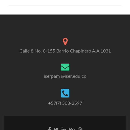
Calle 8 No. 8-155 Barrio Chapinero A.A 1031
iserpam @iser.edu.co
+57(7) 568-2597
Go
Go
Go
Go
Go