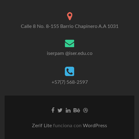
Calle 8 No. 8-155 Barrio Chapinero A.A 1031
iserpam @iser.edu.co
+57(7) 568-2597
Go
Go
Go
Go
Go
to
to
to
to
to
Facebook
Twitter
Linkedin
Behance
Dribble
Zerif Lite
funciona con
WordPress