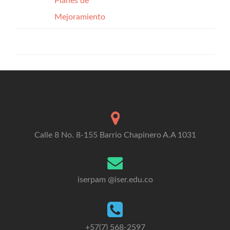
Planes de
Mejoramiento
Calle 8 No. 8-155 Barrio Chapinero A.A 1031
iserpam @iser.edu.co
+57(7) 568-2597