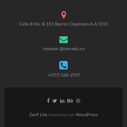
Calle 8 No. 8-155 Barrio Chapinero A.A 1031
iserpam @iser.edu.co
+57(7) 568-2597
Go
Go
Go
Go
Go
to
to
to
to
to
Facebook
Twitter
Linkedin
Behance
Dribble
Zerif Lite
funciona con
WordPress