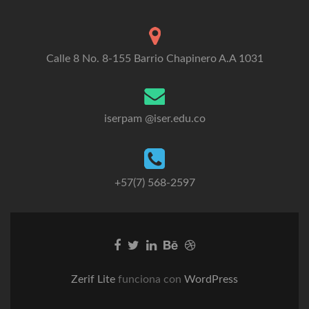
Calle 8 No. 8-155 Barrio Chapinero A.A 1031
iserpam @iser.edu.co
+57(7) 568-2597
Go
Go
Go
Go
Go
to
to
to
to
to
Facebook
Twitter
Linkedin
Behance
Dribble
Zerif Lite
funciona con
WordPress