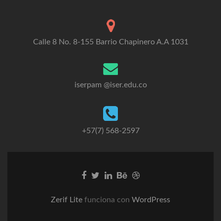
Calle 8 No. 8-155 Barrio Chapinero A.A 1031
iserpam @iser.edu.co
+57(7) 568-2597
Go
Go
Go
Go
Go
to
to
to
to
to
Facebook
Twitter
Linkedin
Behance
Dribble
Zerif Lite
funciona con
WordPress