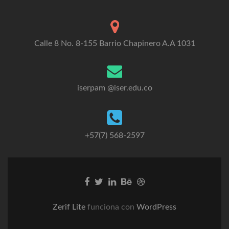
Calle 8 No. 8-155 Barrio Chapinero A.A 1031
iserpam @iser.edu.co
+57(7) 568-2597
Go
Go
Go
Go
Go
to
to
to
to
to
Facebook
Twitter
Linkedin
Behance
Dribble
Zerif Lite
funciona con
WordPress