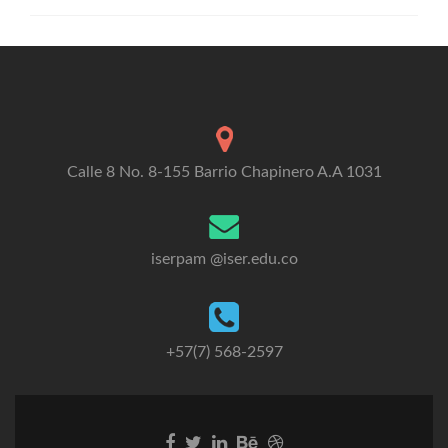
Calle 8 No. 8-155 Barrio Chapinero A.A 1031
iserpam @iser.edu.co
+57(7) 568-2597
Go
Go
Go
Go
Go