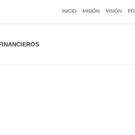
Saltar
al
INICIO
MISIÓN
VISIÓN
PO
contenido
FINANCIEROS