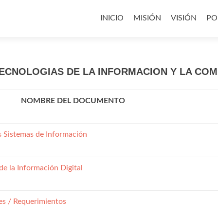
Saltar
al
INICIO
MISIÓN
VISIÓN
PO
contenido
ECNOLOGIAS DE LA INFORMACION Y LA CO
NOMBRE DEL DOCUMENTO
s Sistemas de Información
e la Información Digital
es / Requerimientos