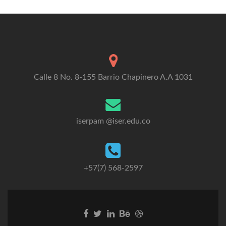
Calle 8 No. 8-155 Barrio Chapinero A.A 1031
iserpam @iser.edu.co
+57(7) 568-2597
Go
Go
Go
Go
Go
to
to
to
to
to