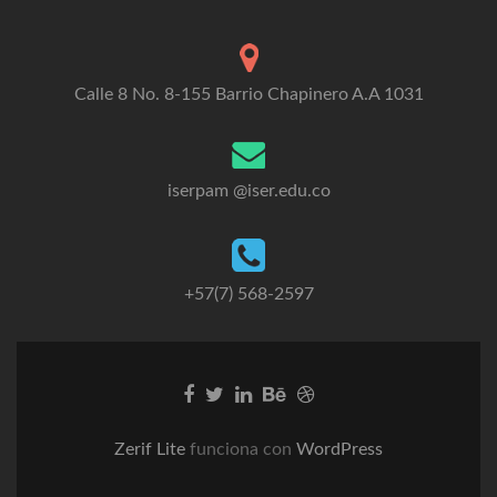
Calle 8 No. 8-155 Barrio Chapinero A.A 1031
iserpam @iser.edu.co
+57(7) 568-2597
Go
Go
Go
Go
Go
to
to
to
to
to
Facebook
Twitter
Linkedin
Behance
Dribble
Zerif Lite
funciona con
WordPress