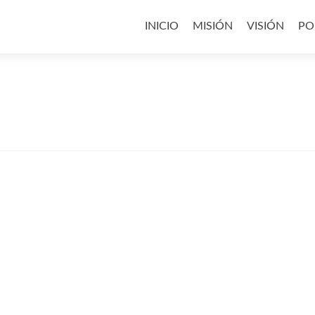
Saltar
al
INICIO
MISIÓN
VISIÓN
PO
contenido