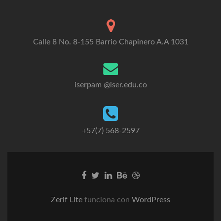
Calle 8 No. 8-155 Barrio Chapinero A.A 1031
iserpam @iser.edu.co
+57(7) 568-2597
Go
Go
Go
Go
Go
to
to
to
to
to
Facebook
Twitter
Linkedin
Behance
Dribble
Zerif Lite
funciona con
WordPress