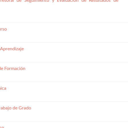
fesoral de Seguimiento y Evaluación de Resultados de
urso
 Aprendizaje
de Formación
ica
rabajo de Grado
so