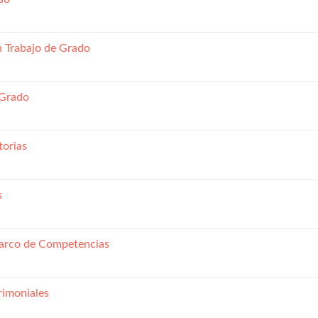
 Trabajo de Grado
 Grado
torias
s
Marco de Competencias
rimoniales